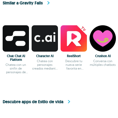
Similar a Gravity Falls
Chai: Chat AI
Character AI
ReelShort
Crushon AI
Platform
Chatea con
Descubre tu
Conversa con
Chatea con un
personajes
nueva serie
múltiples chatbots
sinfín de
creados mediante
favorita en
personajes de
IA
formato reels
fantasía
Descubre apps de Estilo de vida