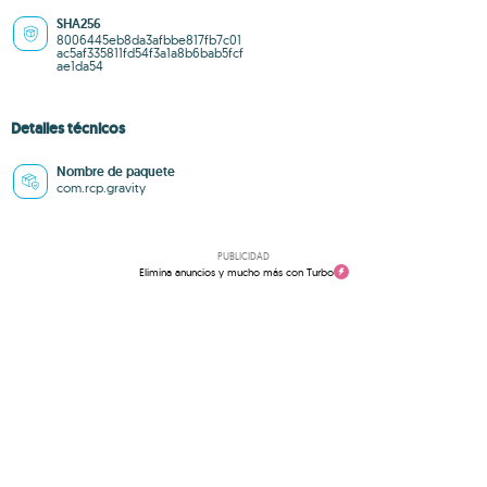
SHA256
8006445eb8da3afbbe817fb7c01
ac5af335811fd54f3a1a8b6bab5fcf
ae1da54
Detalles técnicos
Nombre de paquete
com.rcp.gravity
PUBLICIDAD
Elimina anuncios y mucho más con Turbo