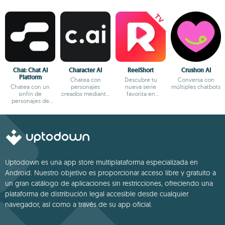
Chai: Chat AI
Character AI
ReelShort
Crushon AI
Platform
Chatea con
Descubre tu
Conversa con
Chatea con un
personajes
nueva serie
múltiples chatbots
sinfín de
creados mediante
favorita en
personajes de
IA
formato reels
fantasía
Uptodown es una app store multiplataforma especializada en
Android. Nuestro objetivo es proporcionar acceso libre y gratuito a
un gran catálogo de aplicaciones sin restricciones, ofreciendo una
plataforma de distribución legal accesible desde cualquier
navegador, así como a través de su app oficial.